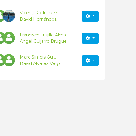
Vicenç Rodríguez
David Hernández
Francisco Trujillo Almansa
Angel Guijarro Bruguera
Marc Simois Guiu
David Alvarez Vega