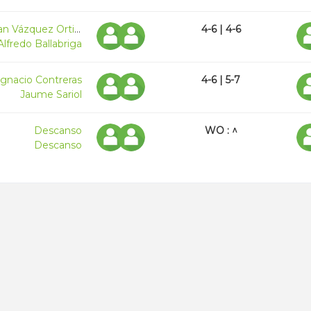
Jonatan Vázquez Ortiz
4-6 | 4-6
Alfredo Ballabriga
Ignacio Contreras
4-6 | 5-7
Jaume Sariol
Descanso
WO : ^
Descanso