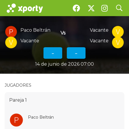
search
Partido de Pádel
Partido de Pádel
Organizado por
Pepe Cuenca Torres
Participar
Paco Beltrán
Vacante
Vs
Vacante
Vacante
-
-
14 de junio de 2026 07:00
JUGADORES
Pareja 1
Paco Beltrán