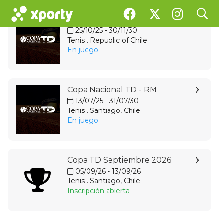
search
Copa Nacional TD - Región V
25/10/25 - 30/11/30
Tenis . Republic of Chile
En juego
Copa Nacional TD - RM
13/07/25 - 31/07/30
Tenis . Santiago, Chile
En juego
Copa TD Septiembre 2026
05/09/26 - 13/09/26
Tenis . Santiago, Chile
Inscripción abierta