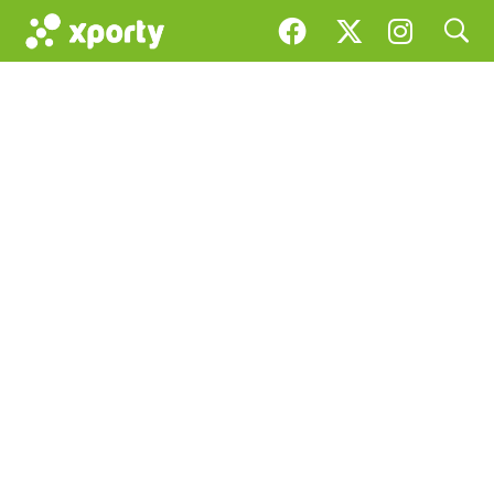
30
31
32
33
34
35
36
37
38
search
Jugadores
Encuentra jugadores que
practican tus deportes
favoritos.
Buscar
Grupos
Únete a una comunidad de deportistas, te ayudará a
contactar con personas que practican tus deportes
favoritos, organizar partidos y eventos. Si no encuentras
una en tu zona, organízala tu mismo, ¡es gratis!.
Consulta aquí
todas las
características
de los grupos.