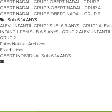
OBERT NADAL - GRUP 3
OBERT NADAL - GRUP 4
OBERT NADAL - GRUP 1
OBERT NADAL - GRUP 2
OBERT NADAL - GRUP 5
OBERT NADAL - GRUP 6
OBERT NADAL - GRUP 3
OBERT NADAL - GRUP 4
Sub-6-14 ANYS
OBERT NADAL - GRUP 5
OBERT NADAL - GRUP 6
ALEVI-INFANTIL-GRUP 1
SUB- 6-9 ANYS - GRUP 1
Sub-6-14 ANYS
ALEVI-INFANTIL FEM
SUB-6-9 ANYS - GRUP 2
ALEVI-INFANTIL-GRUP 1
SUB- 6-9 ANYS - GRUP 1
ALEVI-
ALEVI-INFANTIL GRUP 2
INFANTIL FEM
SUB-6-9 ANYS - GRUP 2
ALEVI-INFANTIL
FASE FINAL ALEVI-INFANTIL
Clasificación
GRUP 2
OBERT INDIVIDUAL
Fotos
Noticias
Archivos
OBERT NADAL - GRUP 1
OBERT NADAL - GRUP 2
Estadísticas
OBERT NADAL - GRUP 3
OBERT NADAL - GRUP 4
OBERT INDIVIDUAL
Sub-6-14 ANYS
OBERT NADAL - GRUP 5
OBERT NADAL - GRUP 6
Sub-6-14 ANYS
ALEVI-INFANTIL-GRUP 1
SUB- 6-9 ANYS - GRUP 1
ALEVI-INFANTIL FEM
SUB-6-9 ANYS - GRUP 2
ALEVI-INFANTIL GRUP 2
Fotos
Noticias
Archivos
Estadísticas
OBERT INDIVIDUAL
Sub-6-14 ANYS
Archivos