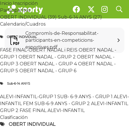
Inicio
Inscripción
search
search
Documentos
Participantes
OBERT DE NADAL i REIS
OBERT INDIVIDUAL (39)
Sub-6-14 ANYS (27)
Calendario/Cuadros
Competición de Tenis . 66 participantes
Compromís-de-Responsabilitat-
OBERT INDIVIDUAL
Competicions ATHC
participants-en-competicions-
esportives.pdf
FASE FINAL-OBERT NADAL i REIS
OBERT NADAL -
GRUP 1
OBERT NADAL - GRUP 2
OBERT NADAL -
GRUP 3
OBERT NADAL - GRUP 4
OBERT NADAL -
GRUP 5
OBERT NADAL - GRUP 6
Sub-6-14 ANYS
Inicio
Inscripción
Participantes
ALEVI-INFANTIL-GRUP 1
SUB- 6-9 ANYS - GRUP 1
ALEVI-
OBERT INDIVIDUAL (39)
Sub-6-14 ANYS (27)
INFANTIL FEM
SUB-6-9 ANYS - GRUP 2
ALEVI-INFANTIL
Calendario / Cuadros
GRUP 2
FASE FINAL ALEVI-INFANTIL
OBERT INDIVIDUAL
Clasificación
FASE FINAL-OBERT NADAL i REIS
OBERT NADAL - GRUP 1
OBERT NADAL - GRUP 2
OBERT INDIVIDUAL