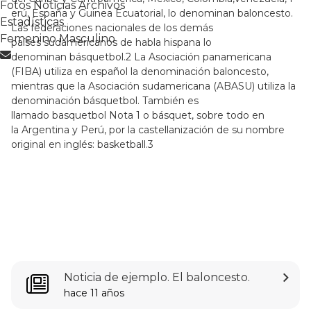
Liga
Fotos
Noticias
Archivos
erú, España y Guinea Ecuatorial, lo denominan baloncesto.
Clasificación
Estadísticas
Las federaciones nacionales de los demás
Femenino
Femenino
Masculino
países sudamericanos de habla hispana lo
Liga
denominan básquetbol.2 La Asociación panamericana
Masculino
(FIBA) utiliza en español la denominación baloncesto,
Liga
mientras que la Asociación sudamericana (ABASU) utiliza la
Fotos
Noticias
Archivos
Estadísticas
denominación básquetbol. También es
Femenino
Masculino
llamado basquetbol Nota 1 o básquet, sobre todo en
la Argentina y Perú, por la castellanización de su nombre
original en inglés: basketball.3
Noticias
Información y novedades del
torneo.
Volver
Últimas noticias
Noticia de ejemplo. El baloncesto.
hace 11 años