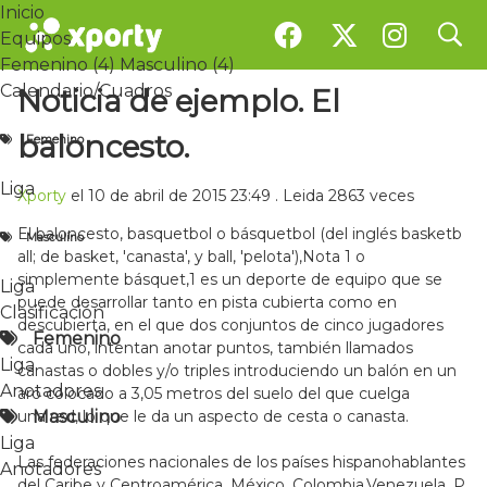
Inicio
search
search
Noticia
Equipos
Demo Liga Baloncesto
Femenino (4)
Masculino (4)
Calendario/Cuadros
Noticia de ejemplo. El
Competición de Baloncesto . 8 participantes
baloncesto.
Femenino
Deportes Reunidos
Liga
Xporty
el 10 de abril de 2015 23:49
.
Leida 2863 veces
El baloncesto, basquetbol o básquetbol (del inglés basketb
Masculino
all; de basket, 'canasta', y ball, 'pelota'),Nota 1 o
simplemente básquet,1 es un deporte de equipo que se
Liga
puede desarrollar tanto en pista cubierta como en
Clasificación
descubierta, en el que dos conjuntos de cinco jugadores
Femenino
cada uno, intentan anotar puntos, también llamados
Inicio
Equipos
Liga
canastas o dobles y/o triples introduciendo un balón en un
Femenino (4)
Masculino (4)
Anotadores
aro colocado a 3,05 metros del suelo del que cuelga
Calendario / Cuadros
Masculino
una red, lo que le da un aspecto de cesta o canasta.
Femenino
Liga
Liga
Las federaciones nacionales de los países hispanohablantes
Masculino
Anotadores
del Caribe y Centroamérica, México, Colombia,Venezuela, P