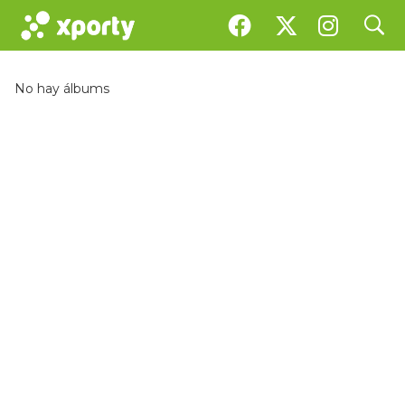
search
Galería
No hay álbums