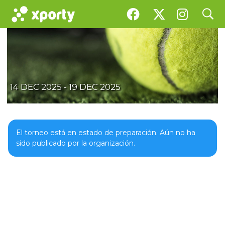
search
Torneo cursillistas pádel de INVIERNO
14 DEC 2025 - 19 DEC 2025
El torneo está en estado de preparación. Aún no ha
sido publicado por la organización.