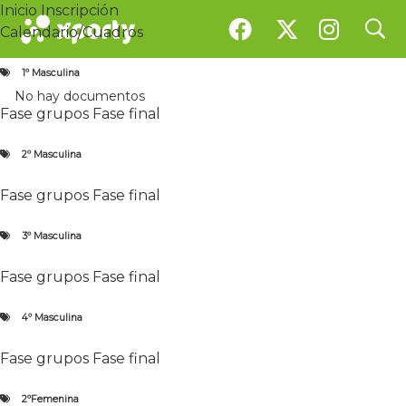
Inicio
Inscripción
search
search
Documentos
Calendario/Cuadros
1r Prueba del circuito Aurial
1º Masculina
No hay documentos
Competición de Pádel
Fase grupos
Fase final
Aurial Pàdel by Marta Marrero
2º Masculina
Fase grupos
Fase final
3º Masculina
Fase grupos
Fase final
Inicio
Inscripción
Calendario / Cuadros
1º Masculina
4º Masculina
Fase grupos
Fase final
2º Masculina
Fase grupos
Fase final
Fase grupos
Fase final
3º Masculina
2ºFemenina