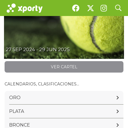
search
MLP ASTURIAS 24/25
27 SEP 2024 - 29 JUN 2025
VER CARTEL
CALENDARIOS, CLASIFICACIONES...
ORO
PLATA
BRONCE