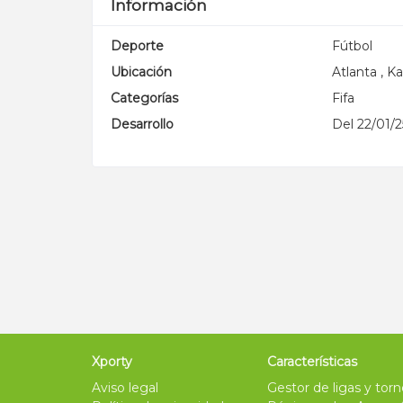
Información
Deporte
Fútbol
Ubicación
Atlanta , K
Categorías
Fifa
Desarrollo
Del 22/01/2
.
Xporty
Características
Aviso legal
Gestor de ligas y tor