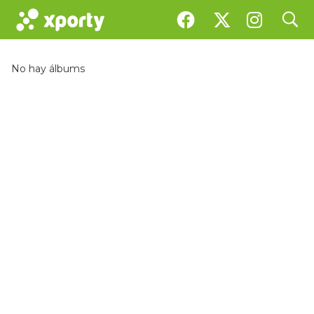
search
Galería
No hay álbums