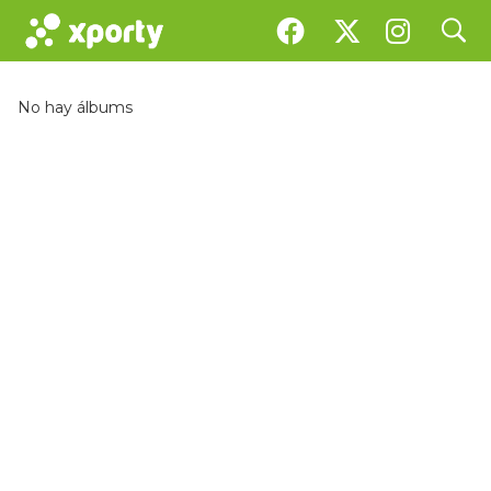
search
Galería
No hay álbums