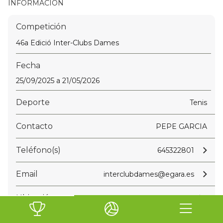
INFORMACIÓN
Competición
46a Edició Inter-Clubs Dames
Fecha
25/09/2025 a 21/05/2026
Deporte
Tenis
Contacto
PEPE GARCIA
Teléfono(s)
645322801
Email
interclubdames@egara.es
Ubicación
Club Egara , Terrassa, España