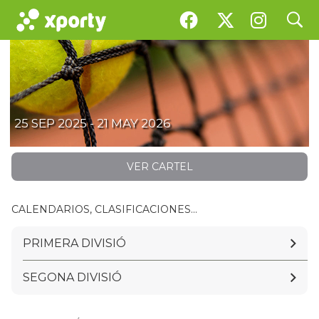
search
46a Edició Inter-Clubs Dames
25 SEP 2025 - 21 MAY 2026
VER CARTEL
CALENDARIOS, CLASIFICACIONES...
PRIMERA DIVISIÓ
SEGONA DIVISIÓ