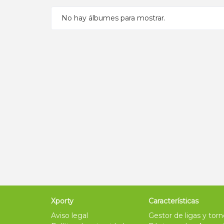
No hay álbumes para mostrar.
Xporty
Características
Aviso legal
Gestor de ligas y tor