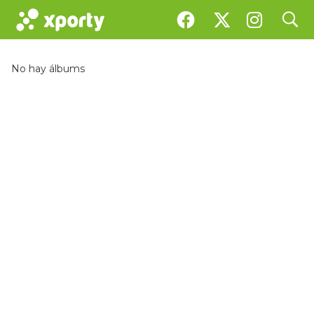
search
Galería
No hay álbums