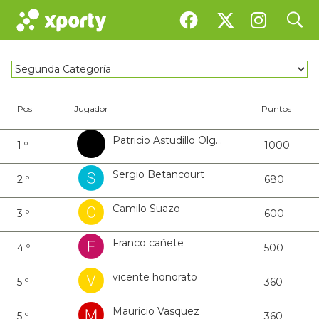
Puntos ranking
search
Pos
Jugador
Puntos
Patricio Astudillo Olguin
1 º
1000
Sergio Betancourt
2 º
680
Camilo Suazo
3 º
600
Franco cañete
4 º
500
vicente honorato
5 º
360
Mauricio Vasquez
5 º
360