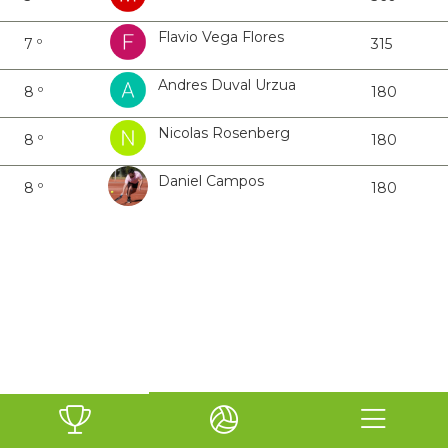
Flavio Vega Flores
7 º
315
Andres Duval Urzua
8 º
180
Nicolas Rosenberg
8 º
180
Daniel Campos
8 º
180