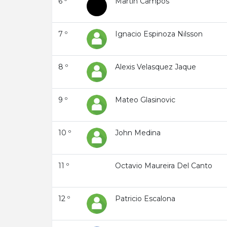
6 º
Martín Campos
7 º
Ignacio Espinoza Nilsson
8 º
Alexis Velasquez Jaque
9 º
Mateo Glasinovic
10 º
John Medina
11 º
Octavio Maureira Del Canto
12 º
Patricio Escalona