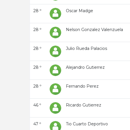
28 º
Oscar Madge
28 º
Nelson Gonzalez Valenzuela
28 º
Julio Rueda Palacios
28 º
Alejandro Gutierrez
28 º
Fernando Perez
46 º
Ricardo Gutierrez
47 º
Tio Cuarto Deportivo