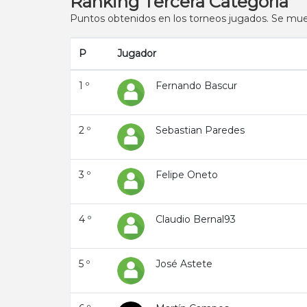
Ranking Tercera Categoría
Puntos obtenidos en los torneos jugados. Se mues
P
Jugador
1 º
Fernando Bascur
2 º
Sebastian Paredes
3 º
Felipe Oneto
4 º
Claudio Bernal93
5 º
José Astete