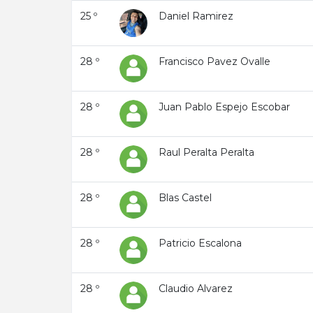
25 º
Daniel Ramirez
28 º
Francisco Pavez Ovalle
28 º
Juan Pablo Espejo Escobar
28 º
Raul Peralta Peralta
28 º
Blas Castel
28 º
Patricio Escalona
28 º
Claudio Alvarez