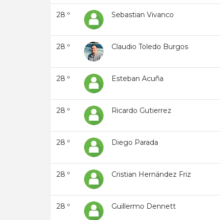
28 º
Sebastian Vivanco
28 º
Claudio Toledo Burgos
28 º
Esteban Acuña
28 º
Ricardo Gutierrez
28 º
Diego Parada
28 º
Cristian Hernández Friz
28 º
Guillermo Dennett