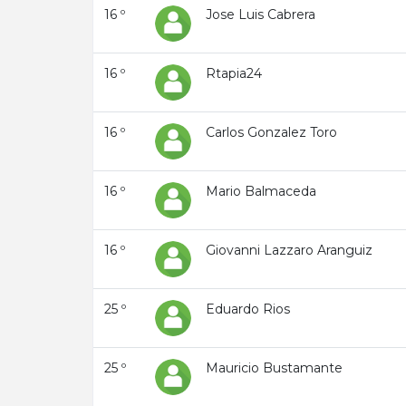
16 º
Jose Luis Cabrera
16 º
Rtapia24
16 º
Carlos Gonzalez Toro
16 º
Mario Balmaceda
16 º
Giovanni Lazzaro Aranguiz
25 º
Eduardo Rios
25 º
Mauricio Bustamante