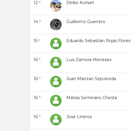
12 º
Dinko Korlaet
14 º
Guillermo Guerrero
15 º
Eduardo Sebastian Rojas Flores
16 º
Luis Zamora Meneses
16 º
Juan Manzan Sepulveda
16 º
Matias Seminario Chesta
16 º
Jose Lineros