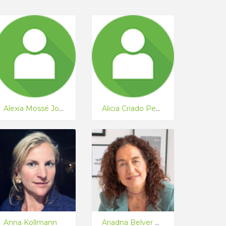
Alexia Mossé Jordán
Alicia Criado Pedregal
Anna Kollmann
Ariadna Belver Comin