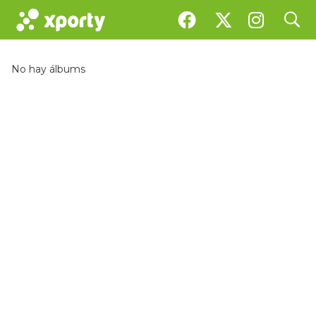
search
Galería
No hay álbums