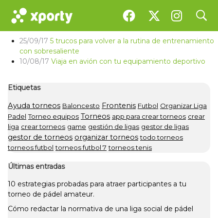
search
search
Temas etiquetados con deporte
25/09/17
5 trucos para volver a la rutina de entrenamiento
con sobresaliente
10/08/17
Viaja en avión con tu equipamiento deportivo
Etiquetas
Ayuda torneos
Frontenis
Baloncesto
Futbol
Organizar Liga
Torneos
Padel
Torneo equipos
app para crear torneos
crear
liga
crear torneos
game
gestión de ligas
gestor de ligas
gestor de torneos
organizar torneos
todo torneos
torneos futbol
torneos futbol 7
torneos tenis
Últimas entradas
10 estrategias probadas para atraer participantes a tu
torneo de pádel amateur.
Cómo redactar la normativa de una liga social de pádel